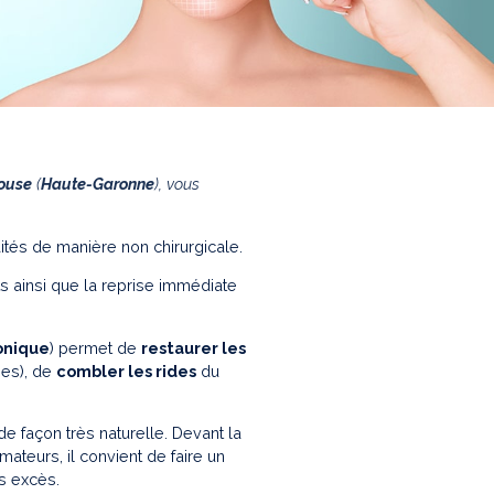
louse
(
Haute-Garonne
), vous
ités de manière non chirurgicale.
ts ainsi que la reprise immédiate
onique
) permet de
restaurer les
mes), de
combler les rides
du
e façon très naturelle. Devant la
ateurs, il convient de faire un
ns excès.