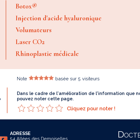
Botox®
Injection d'acide hyaluronique
Volumateurs
Laser CO2
Rhinoplastie médicale
Note
basée sur
5
visiteurs
Dans le cadre de l'amélioration de l'information que
?
pouvez noter cette page.
Cliquez pour noter !
Doct
ADRESSE
54 Allées des Demoiselles