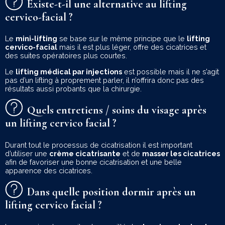
Existe-t-il une alternative au lifting
cervico-facial ?
Le
mini-lifting
se base sur le même principe que le
lifting
cervico-facial
mais il est plus léger, offre des cicatrices et
des suites opératoires plus courtes.
Le
lifting médical par injections
est possible mais il ne s’agit
pas d’un lifting à proprement parler, il n’offrira donc pas des
résultats aussi probants que la chirurgie.
Quels entretiens / soins du visage après
un lifting cervico facial ?
Durant tout le processus de cicatrisation il est important
d’utiliser une
crème cicatrisante
et de
masser les cicatrices
afin de favoriser une bonne cicatrisation et une belle
apparence des cicatrices.
Dans quelle position dormir après un
lifting cervico facial ?