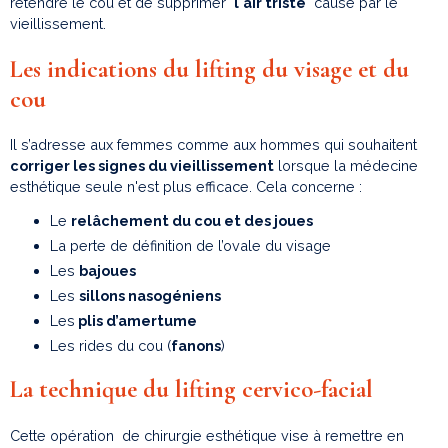
retendre le cou et de supprimer "
l'air triste
" causé par le
vieillissement.
Les indications du lifting du visage et du
cou
Il s’adresse aux femmes comme aux hommes qui souhaitent
corriger les signes du vieillissement
lorsque la médecine
esthétique seule n'est plus efficace. Cela concerne :
Le
relâchement du cou et des joues
La perte de définition de l’ovale du visage
Les
bajoues
Les
sillons nasogéniens
Les
plis d’amertume
Les rides du cou (
fanons
)
La technique du lifting cervico-facial
Cette opération de chirurgie esthétique vise à remettre en