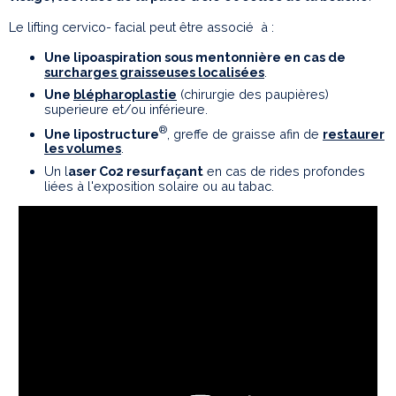
Le lifting cervico- facial peut être associé à :
Une lipoaspiration sous mentonnière en cas de
surcharges graisseuses localisées
.
Une
blépharoplastie
(chirurgie des paupières)
superieure et/ou inférieure.
®
Une lipostructure
, greffe de graisse afin de
restaurer
les volumes
.
Un l
aser Co2 resurfaçant
en cas de rides profondes
liées à l'exposition solaire ou au tabac.