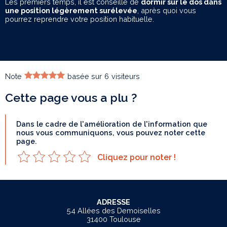
Les premiers temps, il est conseillé de
dormir sur le dos dans
une position légèrement surélevée
, après quoi vous
pourrez reprendre votre position habituelle.
Note
basée sur
6
visiteurs
Cette page vous a plu ?
Dans le cadre de l'amélioration de l'information que
nous vous communiquons, vous pouvez noter cette
page.
Cliquez pour noter !
ADRESSE
54 Allées des Demoiselles
31400 Toulouse