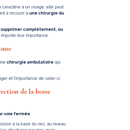
 caractère à un visage, elle peut
nt à recourir à
une chirurgie du
e
supprimer complètement, ou
 importe leur importance.
ouse
une
chirurgie ambulatoire
qui
ger et l’importance de celle-ci.
ection de la bosse
ar voie fermée
.
ncision à la base du nez, au niveau
 les structures nasales, mais