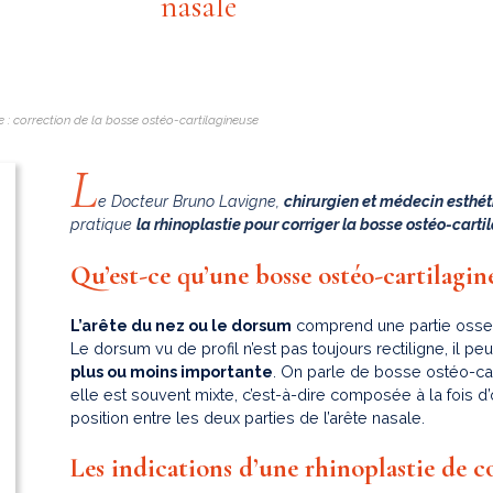
nasale
e : correction de la bosse ostéo-cartilagineuse
L
e Docteur Bruno Lavigne,
chirurgien et médecin esthé
pratique
la rhinoplastie pour corriger la bosse ostéo-cart
Qu’est-ce qu’une bosse ostéo-cartilagin
L’arête du nez ou le dorsum
comprend une partie osseus
Le dorsum vu de profil n’est pas toujours rectiligne, il pe
plus ou moins importante
. On parle de bosse ostéo-car
elle est souvent mixte, c’est-à-dire composée à la fois d’o
position entre les deux parties de l’arête nasale.
Les indications d’une rhinoplastie de c