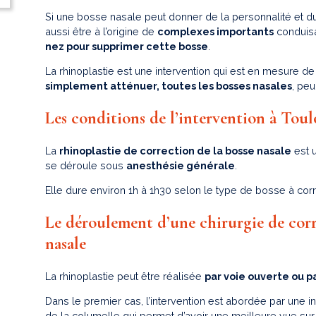
Si une bosse nasale peut donner de la personnalité et du
aussi être à l’origine de
complexes importants
conduisa
nez pour supprimer cette bosse
.
La rhinoplastie est une intervention qui est en mesure d
simplement atténuer, toutes les bosses nasales
, peu
Les conditions de l’intervention à Toul
La
rhinoplastie de correction de la bosse nasale
est 
se déroule sous
anesthésie générale
.
Elle dure environ 1h à 1h30 selon le type de bosse à corri
Le déroulement d’une chirurgie de corr
nasale
La rhinoplastie peut être réalisée
par voie ouverte ou p
Dans le premier cas, l’intervention est abordée par une i
de la columelle qui permet d’avoir une meilleure vue sur