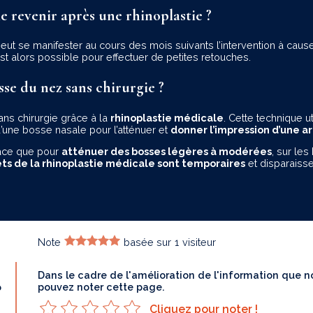
le revenir après une rhinoplastie ?
eut se manifester au cours des mois suivants l’intervention à caus
st alors possible pour effectuer de petites retouches.
se du nez sans chirurgie ?
ns chirurgie grâce à la
rhinoplastie médicale
. Cette technique u
d’une bosse nasale pour l’atténuer et
donner l’impression d’une a
cace que pour
atténuer des bosses légères à modérées
, sur les
fets de la rhinoplastie médicale sont temporaires
et disparaisse
Note
basée sur
1
visiteur
Dans le cadre de l'amélioration de l'information que
?
pouvez noter cette page.
Cliquez pour noter !