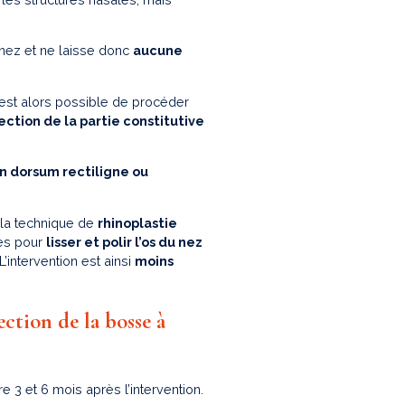
u nez et ne laisse donc
aucune
 est alors possible de procéder
ection de la partie constitutive
n dorsum rectiligne ou
 la technique de
rhinoplastie
ées pour
lisser et polir l’os du nez
’intervention est ainsi
moins
ection de la bosse à
re 3 et 6 mois après l’intervention.