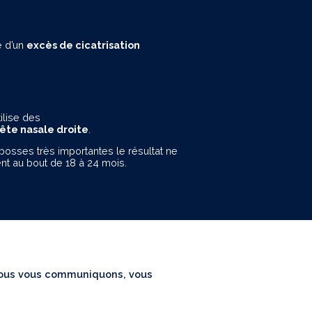
e d’un
excès de cicatrisation
tilise des
injections d’acide
rête nasale droite
.
 bosses très importantes le résultat ne
nt au bout de 18 à 24 mois.
 nous vous communiquons, vous