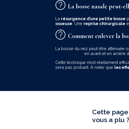
La bosse nasale peut-el
La
résurgence d’une petite bosse
p
osseuse
. Une
reprise chirurgicale
e
Comment enlever la bos
La bosse du nez peut être atténuée sa
hyaluronique
en avant et en arrière 
Cette technique n’est réellement effi
sera pas probant. A noter que
les ef
Cette page
vous a plu 