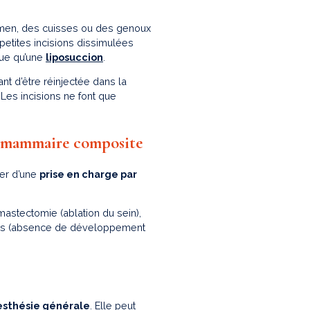
domen, des cuisses ou des genoux
 petites incisions dissimulées
que qu’une
liposuccion
.
nt d’être réinjectée dans la
 Les incisions ne font que
n mammaire composite
ier d’une
prise en charge par
astectomie (ablation du sein),
es (absence de développement
esthésie générale
. Elle peut