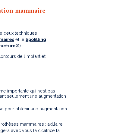
tation mammaire
ie deux techniques
maires
et le
lipofilling
tructure®
).
ontours de l’implant et
me importante qui n’est pas
ttant seulement une augmentation
sse pour obtenir une augmentation
prothèses mammaires : axillaire,
gera avec vous la cicatrice la