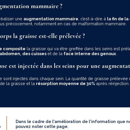
augmentation mammaire ?
réaliser une
augmentation mammaire
, c’est-à-dire à
la fin de l
ée plus précocement, notamment en cas de malformation mammaire.
rps la graisse est-elle prélevée ?
e composite
la graisse qui va être greffée dans les seins est pr
l’abdomen,
des cuisses
et de la
face interne des genoux
.
isse est injectée dans les seins pour une augment
sont injectés dans chaque sein. La quantité de graisse prélevée e
de la graisse et la
résorption moyenne de 30%
après réinjection.
Dans le cadre de l'amélioration de l'information que
?
pouvez noter cette page.