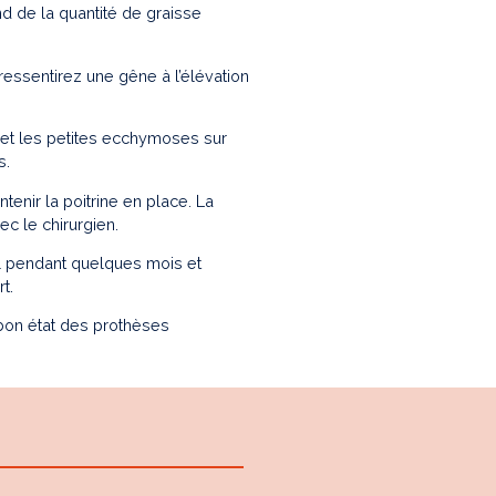
end de la quantité de graisse
essentirez une gêne à l’élévation
et les petites ecchymoses sur
s.
tenir la poitrine en place. La
c le chirurgien.
eil pendant quelques mois et
t.
e bon état des prothèses