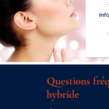
Inf
Questions fré
hybride