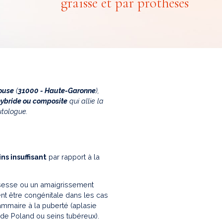
graisse et par prothèses
louse
(
31000 - Haute-Garonne
),
bride ou composite
qui allie la
utologue.
s insuffisant
par rapport à la
sesse ou un amaigrissement
nt être congénitale dans les cas
mmaire à la puberté (aplasie
e Poland ou seins tubéreux).