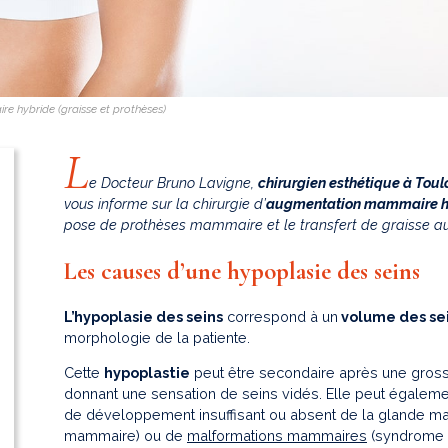
 hybride (graisse et prothèses)
L
e Docteur Bruno Lavigne,
chirurgien esthétique à Tou
vous informe sur la chirurgie d’
augmentation mammaire hy
pose de prothèses mammaire et le transfert de graisse a
Les causes d’une hypoplasie des seins
L’hypoplasie des seins
correspond à un
volume des sein
morphologie de la patiente.
Cette
hypoplastie
peut être secondaire après une gros
donnant une sensation de seins vidés. Elle peut égaleme
de développement insuffisant ou absent de la glande ma
mammaire) ou de
malformations mammaires
(syndrome d