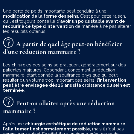
Une perte de poids importante peut conduire à une
modification de la forme des seins
. C’est pour cette raison,
qu’il est toujours conseillé d’
avoir un poids stable avant de
recourir à ce type d’intervention
de manière à ne pas altérer
les résultats obtenus.
A partir de quel âge peut-on bénéficier
d’une réduction mammaire ?
Les chirurgies des seins se pratiquent généralement sur des
patientes majeures. Cependant, concernant la réduction
mammaire, étant donnée la souffrance physique qui peut
résulter d’un volume trop important des seins,
l’intervention
peut être envisagée dès 16 ans si la croissance du sein est
terminée
.
Peut-on allaiter après une réduction
mammaire ?
Après une
chirurgie esthétique de réduction mammaire
l’allaitement est normalement possible
, mais il n’est pas
garanti pour autant. En effet, il y a un risque qu’au cours de