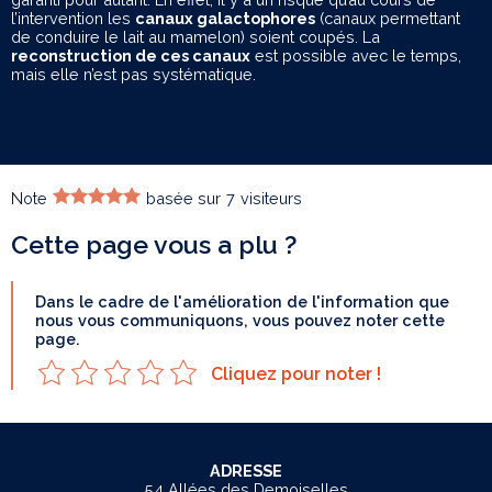
l’intervention les
canaux galactophores
(canaux permettant
de conduire le lait au mamelon) soient coupés. La
reconstruction de ces canaux
est possible avec le temps,
mais elle n’est pas systématique.
Note
basée sur
7
visiteurs
Cette page vous a plu ?
Dans le cadre de l'amélioration de l'information que
nous vous communiquons, vous pouvez noter cette
page.
Cliquez pour noter !
ADRESSE
54 Allées des Demoiselles